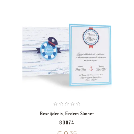
Besnijdenis
,
Erdem Sünnet
80974
€
0,35