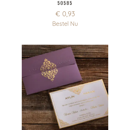
50585
€
0,93
Bestel Nu