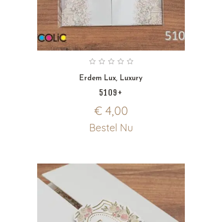
Erdem Lux
,
Luxury
5109+
€
4,00
Bestel Nu