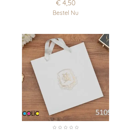
€
4,50
Bestel Nu