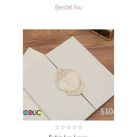
Bestel Nu