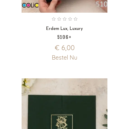
Erdem Lux
,
Luxury
5106+
€
6,00
Bestel Nu