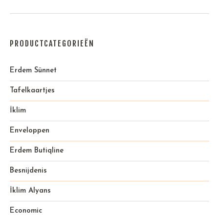
PRODUCTCATEGORIEËN
Erdem Sünnet
Tafelkaartjes
İklim
Enveloppen
Erdem Butiqline
Besnijdenis
İklim Alyans
Economic