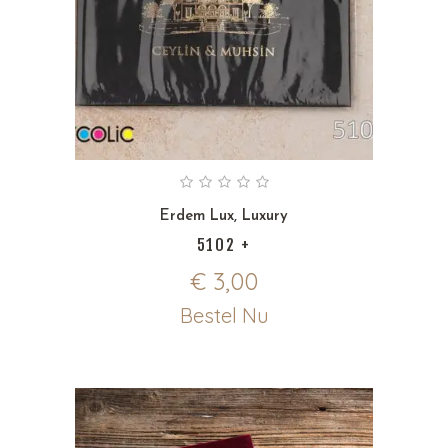
Erdem Lux
,
Luxury
5102 +
€
3,00
Bestel Nu