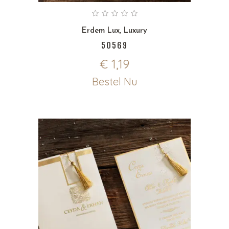
Erdem Lux
,
Luxury
50569
€
1,19
Bestel Nu