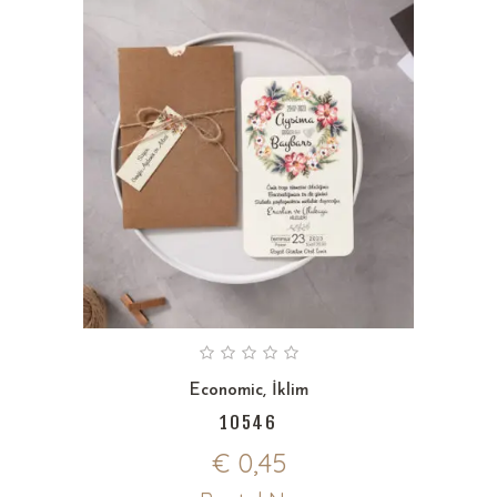
Economic
,
İklim
10546
€
0,45