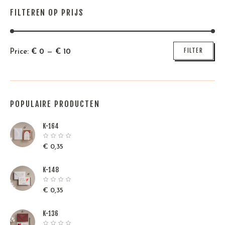
FILTEREN OP PRIJS
Min
Max
FILTER
Price:
€
0
—
€
10
price
price
POPULAIRE PRODUCTEN
K-164
€
0,35
K-148
€
0,35
K-136