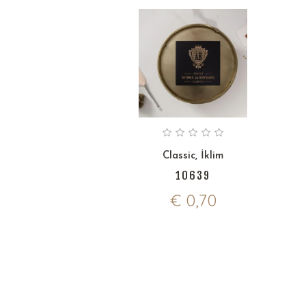
Classic
,
İklim
10639
€
0,70