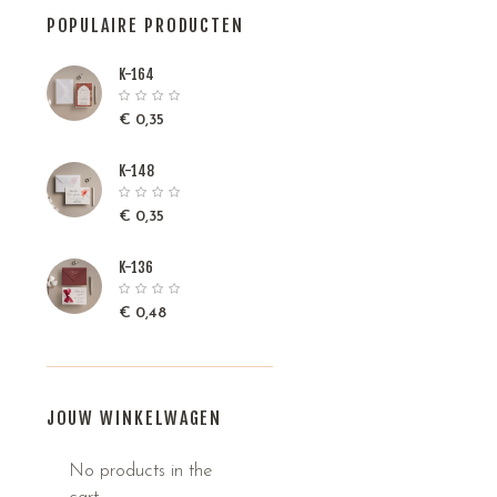
POPULAIRE PRODUCTEN
K-164
€
0,35
K-148
€
0,35
K-136
€
0,48
JOUW WINKELWAGEN
No products in the