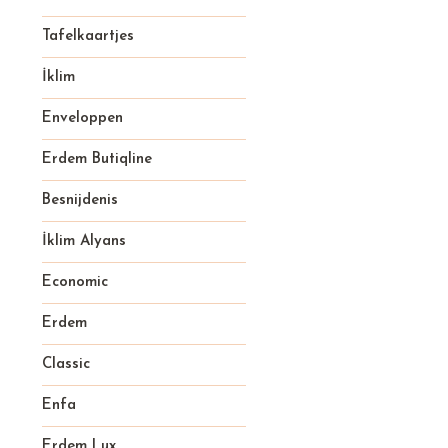
Tafelkaartjes
İklim
Enveloppen
Erdem Butiqline
Besnijdenis
İklim Alyans
Economic
Erdem
Classic
Enfa
Erdem Lux