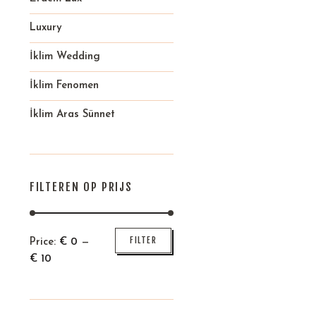
Luxury
İklim Wedding
İklim Fenomen
İklim Aras Sünnet
FILTEREN OP PRIJS
Min
Max
FILTER
Price:
€
0
—
price
price
€
10