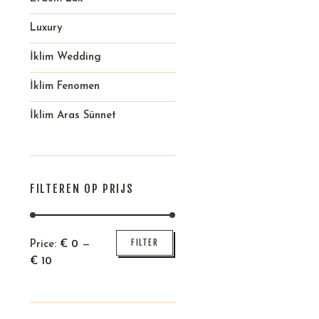
Luxury
İklim Wedding
İklim Fenomen
İklim Aras Sünnet
FILTEREN OP PRIJS
Min
Max
FILTER
Price:
€
0
—
price
price
€
10