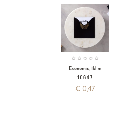
Economic
,
İklim
10647
€
0,47