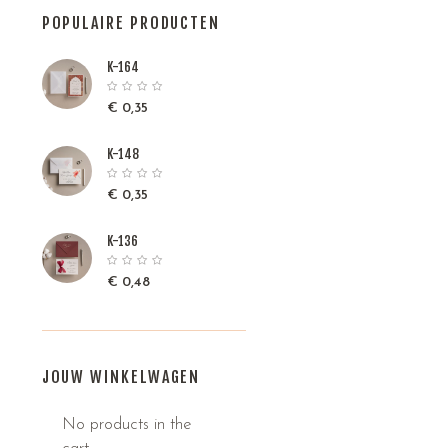
POPULAIRE PRODUCTEN
K-164
€
0,35
K-148
€
0,35
K-136
€
0,48
JOUW WINKELWAGEN
No products in the