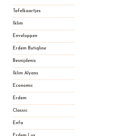
Tafelkaartjes
İklim
Enveloppen
Erdem Butiqline
Besnijdenis
İklim Alyans
Economic
Erdem
Classic
Enfa
Erdem Lux