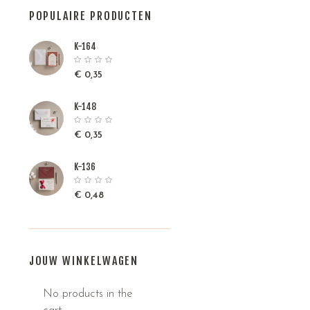
POPULAIRE PRODUCTEN
K-164
€
0,35
K-148
€
0,35
K-136
€
0,48
JOUW WINKELWAGEN
No products in the