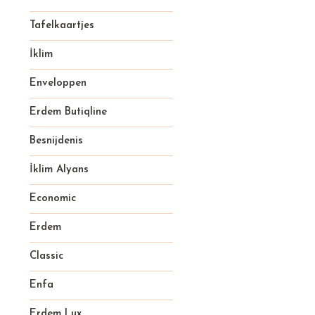
Tafelkaartjes
İklim
Enveloppen
Erdem Butiqline
Besnijdenis
İklim Alyans
Economic
Erdem
Classic
Enfa
Erdem Lux