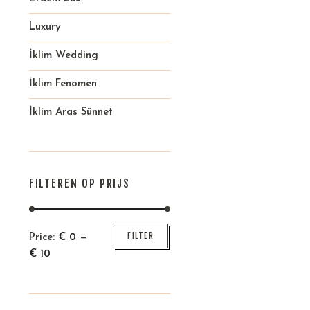
Luxury
İklim Wedding
İklim Fenomen
İklim Aras Sünnet
FILTEREN OP PRIJS
Min
Max
FILTER
Price:
€
0
—
price
price
€
10