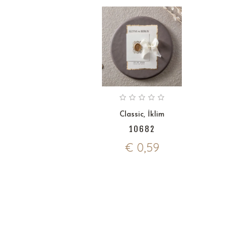
Classic
,
İklim
10682
€
0,59