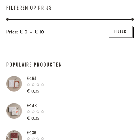
FILTEREN OP PRIJS
Min
Max
FILTER
Price:
€
0
—
€
10
price
price
POPULAIRE PRODUCTEN
K-164
€
0,35
K-148
€
0,35
K-136