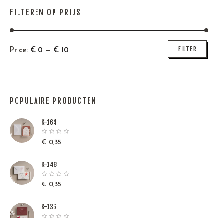
FILTEREN OP PRIJS
Min
Max
FILTER
Price:
€
0
—
€
10
price
price
POPULAIRE PRODUCTEN
K-164
€
0,35
K-148
€
0,35
K-136