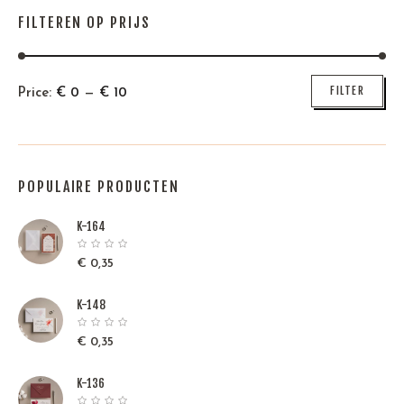
FILTEREN OP PRIJS
Min
Max
FILTER
Price:
€
0
—
€
10
price
price
POPULAIRE PRODUCTEN
K-164
€
0,35
K-148
€
0,35
K-136