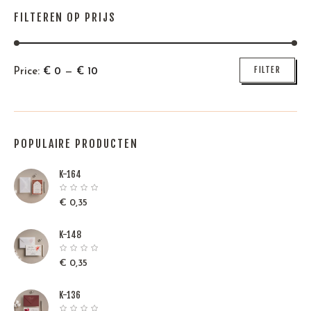
FILTEREN OP PRIJS
Min
Max
FILTER
Price:
€
0
—
€
10
price
price
POPULAIRE PRODUCTEN
K-164
€
0,35
K-148
€
0,35
K-136