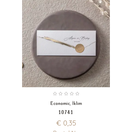
Economic
,
İklim
10741
€
0,35