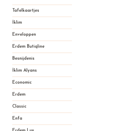
Tafelkaartjes
İklim
Enveloppen
Erdem Butiqline
Besnijdenis
İklim Alyans
Economic
Erdem
Classic
Enfa
Erdem Lux