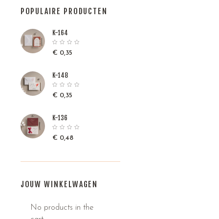
POPULAIRE PRODUCTEN
K-164
€
0,35
K-148
€
0,35
K-136
€
0,48
JOUW WINKELWAGEN
No products in the