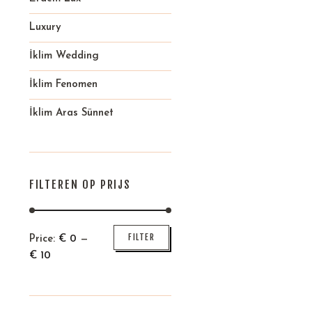
Luxury
İklim Wedding
İklim Fenomen
İklim Aras Sünnet
FILTEREN OP PRIJS
Min
Max
FILTER
Price:
€
0
—
price
price
€
10