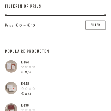
FILTEREN OP PRIJS
Min
Max
FILTER
Price:
€
0
—
€
10
price
price
POPULAIRE PRODUCTEN
K-164
€
0,35
K-148
€
0,35
K-136