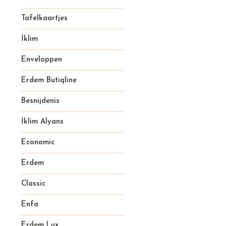
Tafelkaartjes
İklim
Enveloppen
Erdem Butiqline
Besnijdenis
İklim Alyans
Economic
Erdem
Classic
Enfa
Erdem Lux