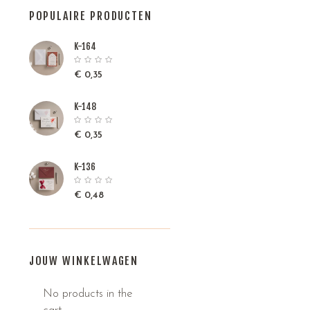
POPULAIRE PRODUCTEN
K-164
€
0,35
K-148
€
0,35
K-136
€
0,48
JOUW WINKELWAGEN
No products in the