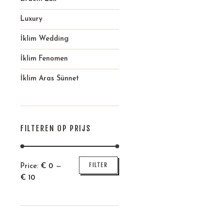
Luxury
İklim Wedding
İklim Fenomen
İklim Aras Sünnet
FILTEREN OP PRIJS
Min
Max
FILTER
Price:
€
0
—
price
price
€
10