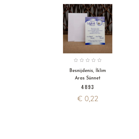
Besnijdenis
,
İklim
Aras Sünnet
4893
€
0,22