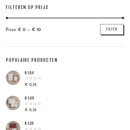
FILTEREN OP PRIJS
Min
Max
FILTER
Price:
€
0
—
€
10
price
price
POPULAIRE PRODUCTEN
K-164
€
0,35
K-148
€
0,35
K-136