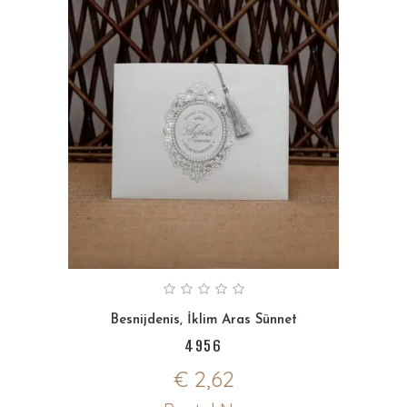
Besnijdenis
,
İklim Aras Sünnet
4956
€
2,62