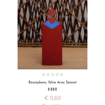
Besnijdenis
,
İklim Aras Sünnet
4990
€
0,60