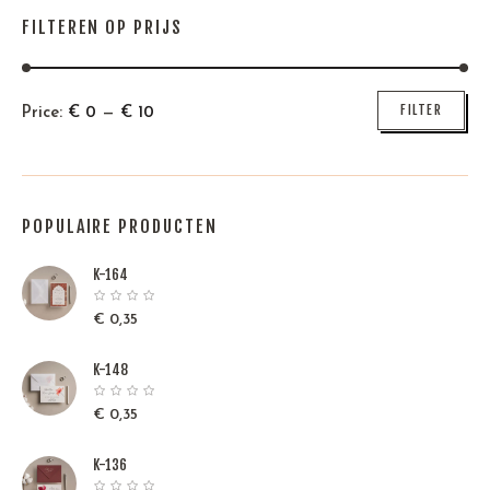
FILTEREN OP PRIJS
Min
Max
FILTER
Price:
€
0
—
€
10
price
price
POPULAIRE PRODUCTEN
K-164
€
0,35
K-148
€
0,35
K-136