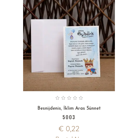
Besnijdenis
,
İklim Aras Sünnet
5003
€
0,22