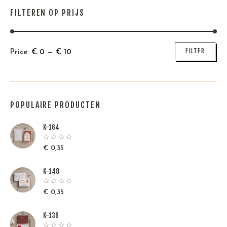
FILTEREN OP PRIJS
Min
Max
FILTER
Price:
€
0
—
€
10
price
price
POPULAIRE PRODUCTEN
K-164
€
0,35
K-148
€
0,35
K-136