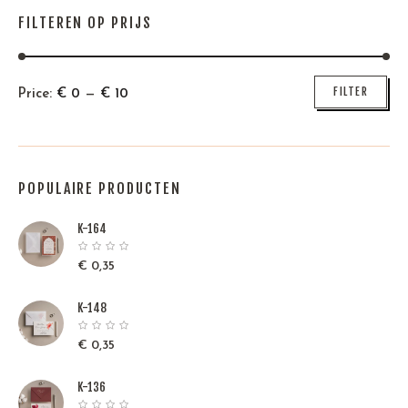
FILTEREN OP PRIJS
Min
Max
FILTER
Price:
€
0
—
€
10
price
price
POPULAIRE PRODUCTEN
K-164
€
0,35
K-148
€
0,35
K-136