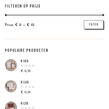
FILTEREN OP PRIJS
Min
Max
FILTER
Price:
€
0
—
€
10
price
price
POPULAIRE PRODUCTEN
K-164
€
0,35
K-148
€
0,35
K-136