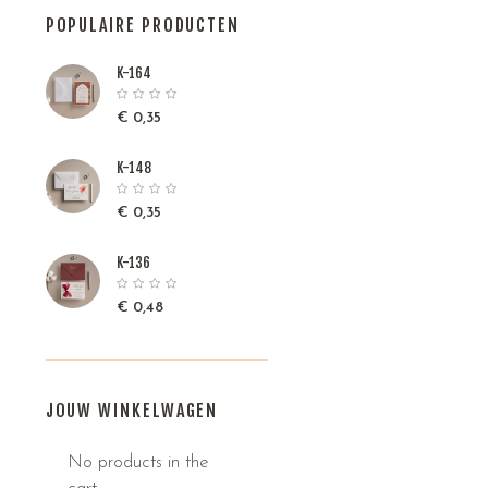
POPULAIRE PRODUCTEN
K-164
€
0,35
K-148
€
0,35
K-136
€
0,48
JOUW WINKELWAGEN
No products in the