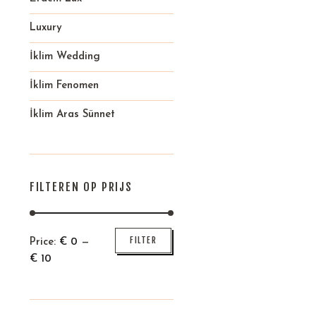
Luxury
İklim Wedding
İklim Fenomen
İklim Aras Sünnet
FILTEREN OP PRIJS
Min
Max
FILTER
Price:
€
0
—
price
price
€
10