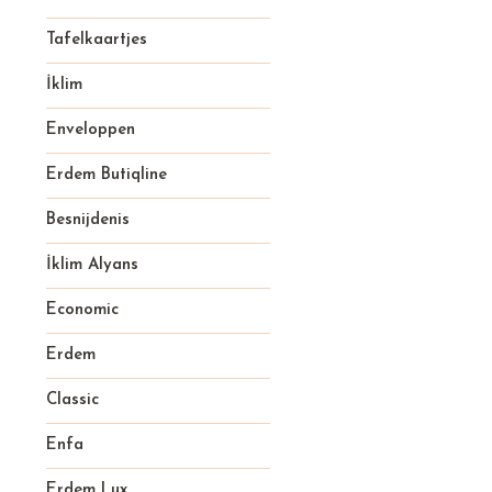
Tafelkaartjes
İklim
Enveloppen
Erdem Butiqline
Besnijdenis
İklim Alyans
Economic
Erdem
Classic
Enfa
Erdem Lux