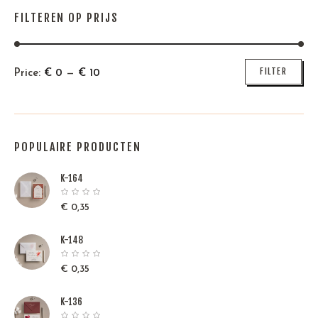
FILTEREN OP PRIJS
Min
Max
FILTER
Price:
€
0
—
€
10
price
price
POPULAIRE PRODUCTEN
K-164
€
0,35
K-148
€
0,35
K-136