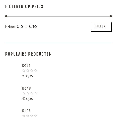
FILTEREN OP PRIJS
Min
Max
FILTER
Price:
€
0
—
€
10
price
price
POPULAIRE PRODUCTEN
K-164
€
0,35
K-148
€
0,35
K-136