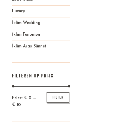
Luxury
İklim Wedding
İklim Fenomen
İklim Aras Sünnet
FILTEREN OP PRIJS
Min
Max
FILTER
Price:
€
0
—
price
price
€
10