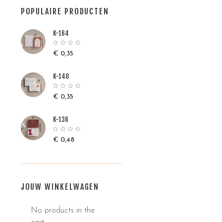
POPULAIRE PRODUCTEN
K-164
€
0,35
K-148
€
0,35
K-136
€
0,48
JOUW WINKELWAGEN
No products in the