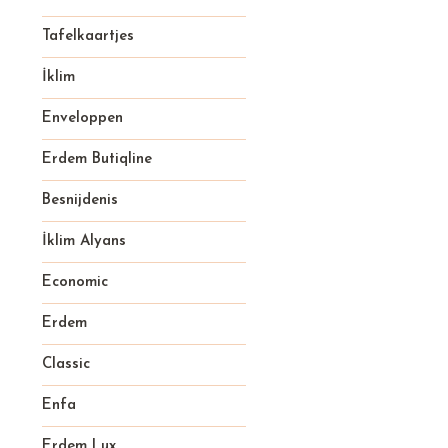
Tafelkaartjes
İklim
Enveloppen
Erdem Butiqline
Besnijdenis
İklim Alyans
Economic
Erdem
Classic
Enfa
Erdem Lux