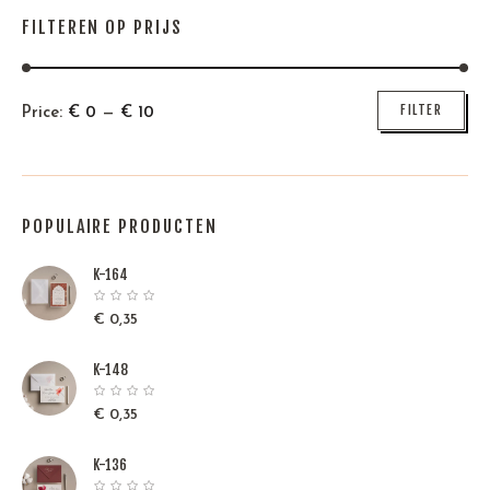
FILTEREN OP PRIJS
Min
Max
FILTER
Price:
€
0
—
€
10
price
price
POPULAIRE PRODUCTEN
K-164
€
0,35
K-148
€
0,35
K-136