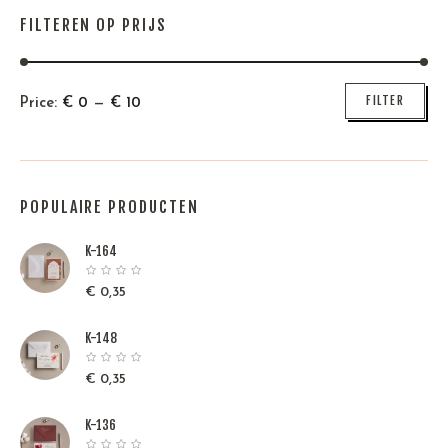
FILTEREN OP PRIJS
Min
Max
FILTER
Price:
€
0
—
€
10
price
price
POPULAIRE PRODUCTEN
K-164
€
0,35
K-148
€
0,35
K-136