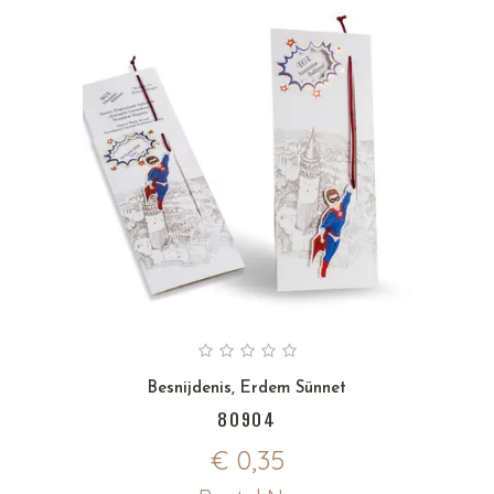
Besnijdenis
,
Erdem Sünnet
80904
€
0,35