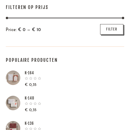
FILTEREN OP PRIJS
Min
Max
FILTER
Price:
€
0
—
€
10
price
price
POPULAIRE PRODUCTEN
K-164
€
0,35
K-148
€
0,35
K-136