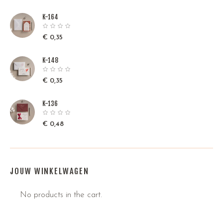
K-164
€
0,35
K-148
€
0,35
K-136
€
0,48
JOUW WINKELWAGEN
No products in the cart.