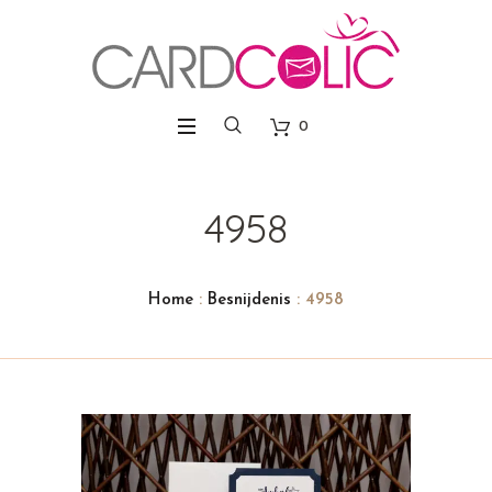
0
4958
Home
:
Besnijdenis
: 4958