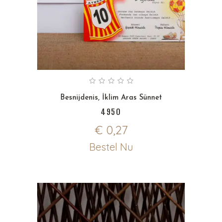
Besnijdenis
,
İklim Aras Sünnet
4950
€
0,27
Bestel Nu