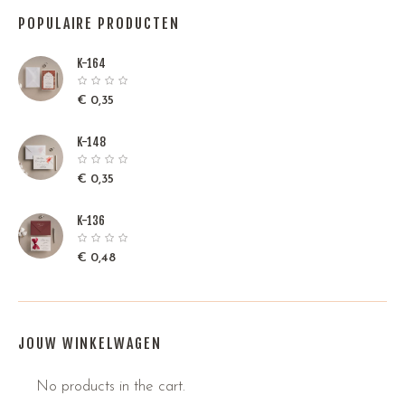
POPULAIRE PRODUCTEN
K-164
€
0,35
K-148
€
0,35
K-136
€
0,48
JOUW WINKELWAGEN
No products in the cart.