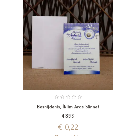
Besnijdenis
,
İklim Aras Sünnet
4893
€
0,22