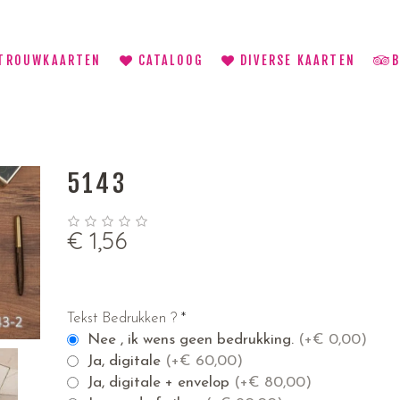
TROUWKAARTEN
CATALOOG
DIVERSE KAARTEN
5143
€
1,56
Tekst Bedrukken ?
*
Nee , ik wens geen bedrukking.
(+
€
0,00)
Ja, digitale
(+
€
60,00)
Ja, digitale + envelop
(+
€
80,00)