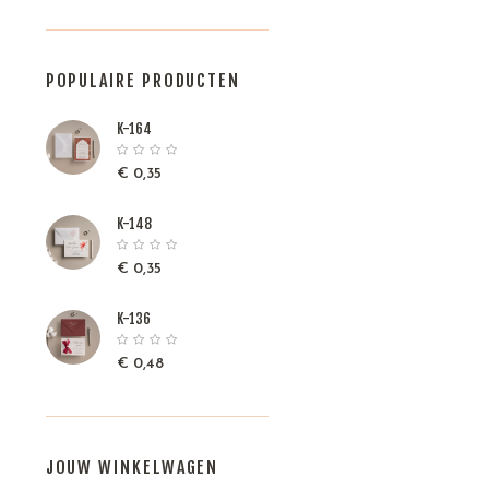
POPULAIRE PRODUCTEN
K-164
€
0,35
K-148
€
0,35
K-136
€
0,48
JOUW WINKELWAGEN