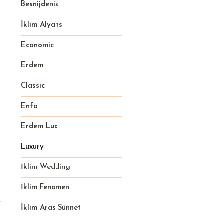
Besnijdenis
İklim Alyans
€
Economic
€
Erdem
€
Classic
Enfa
Erdem Lux
Luxury
İklim Wedding
İklim Fenomen
İklim Aras Sünnet