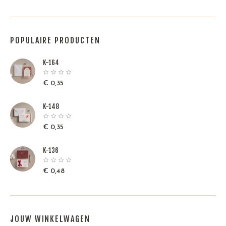
POPULAIRE PRODUCTEN
K-164
€
0,35
K-148
€
0,35
K-136
€
0,48
JOUW WINKELWAGEN