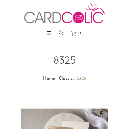
0
8325
Home
:
Classic
: 8325