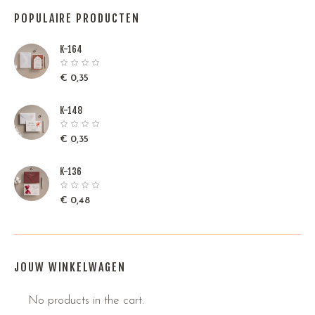
POPULAIRE PRODUCTEN
K-164
€
0,35
K-148
€
0,35
K-136
€
0,48
JOUW WINKELWAGEN
No products in the cart.