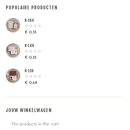
POPULAIRE PRODUCTEN
K-164
€
0,35
K-148
€
0,35
K-136
€
0,48
JOUW WINKELWAGEN
No products in the cart.