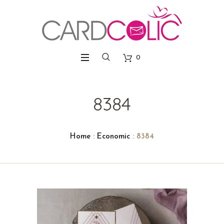
0
8384
Home
:
Economic
: 8384