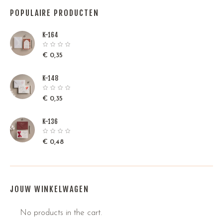
POPULAIRE PRODUCTEN
K-164
€
0,35
K-148
€
0,35
K-136
€
0,48
JOUW WINKELWAGEN
No products in the cart.