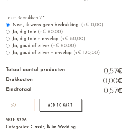
Tekst Bedrukken ?
*
Nee , ik wens geen bedrukking.
(+
€
0,00)
Ja, digitale
(+
€
60,00)
Ja, digitale + envelop
(+
€
80,00)
Ja, goud of zilver
(+
€
90,00)
Ja, goud of zilver + envelop
(+
€
120,00)
0,57
€
Totaal aantal producten
0,00
€
Drukkosten
0,57
€
Eindtotaal
ADD TO CART
SKU:
8396
Categories:
Classic
,
İklim Wedding