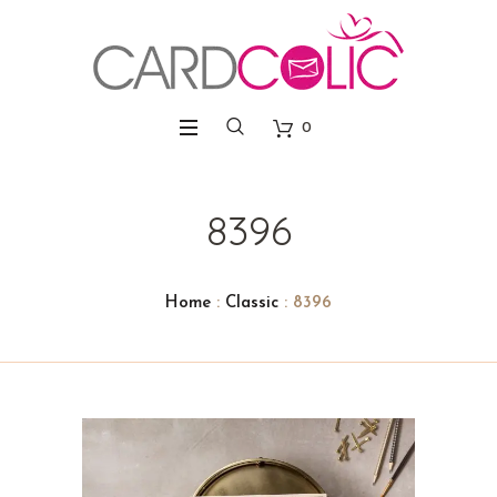
0
8396
Home
:
Classic
: 8396