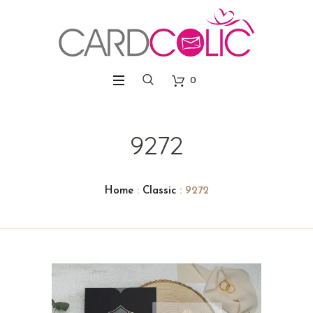
0
9272
Home
:
Classic
: 9272