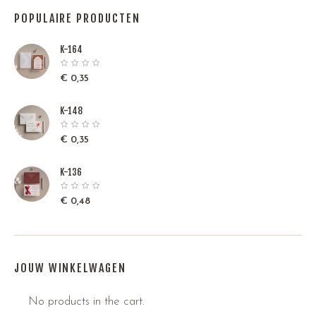
POPULAIRE PRODUCTEN
K-164
€
0,35
K-148
€
0,35
K-136
€
0,48
JOUW WINKELWAGEN
No products in the cart.